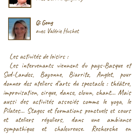
concerts et représentations en journée ou soirée,
la recette est partagée avec un minimum garanti
de 100€.
Si vous
souhaitez mettre en place des
créneaux pour votre activité en lien avec le
monde du spectacle, comme le théâtre, le
chant, la danse, le cirque, le clown, la
musique ou autres ou bien des activités
physiques de bien-
être comme le yoga, le
Pilates, la méditation ou autres, contactez-
nous.