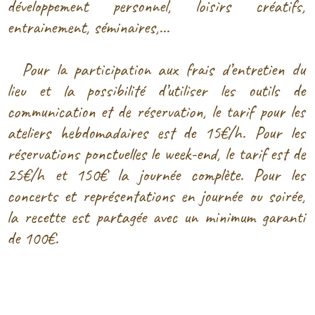
Illustrations : Subi ©
Retour à l’accueil de l’école d’art
clownesque
Stages clown en France et en Europe
Biarritz, Bordeaux, Angoulême,
Bruxelles
et Paris
Ateliers clown guidés par Ezec Le Floc’h
Artiste professionnel.
plus de 1200 représentations