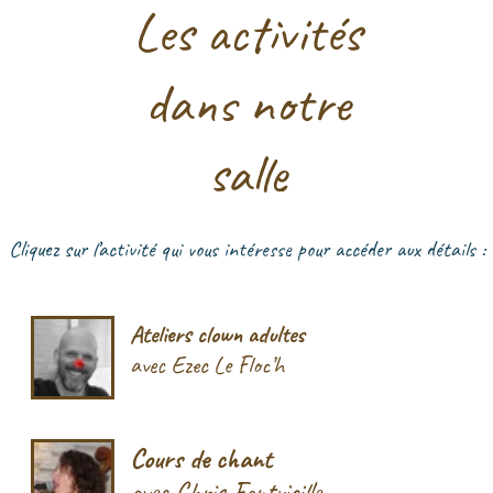
Cours de chant
avec Chris Fontvieille
Accompagnement artistique
avec Ezec Le Floc’h
Yoga et méditation
avec Jennifer Hendriks
Yoga
avec Marie Karabatsos
Art dramatique
avec Gérard Bagardy
Qi Gong