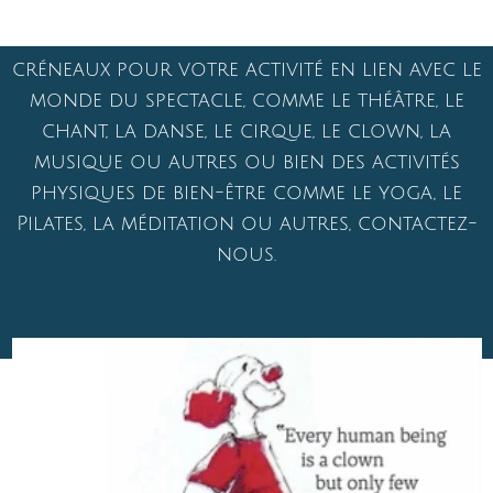
dans 42 pays.
La troupe partage sa salle à Biarritz
50m2, pour répétitions, ateliers
et représentations (40 pers
maximum).
Les Turbulents
34 rue Tamames 64200 Biarritz