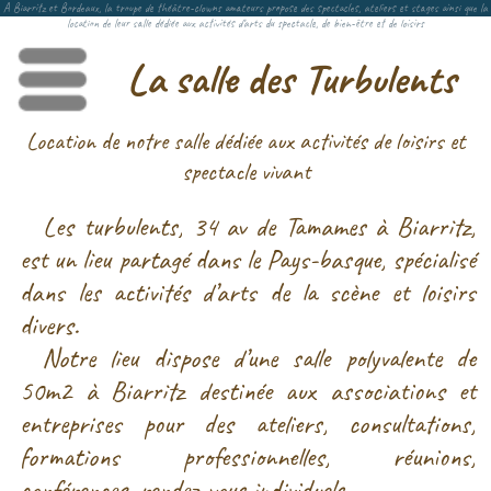
A Biarritz et Bordeaux, la troupe de théâtre-clowns amateurs propose des spectacles, ateliers et stages ainsi que la
location de leur salle dédiée aux activités d’arts du spectacle, de bien-être et de loisirs
La salle des Turbulents
Menu
Location de notre salle dédiée aux activités de loisirs et
spectacle vivant
Les turbulents, 34 av de Tamames à Biarritz,
est un lieu partagé dans le Pays-basque, spécialisé
dans les activités d’arts de la scène et loisirs
divers.
Notre lieu dispose d’une salle polyvalente de
50m2 à Biarritz destinée aux associations et
entreprises pour des ateliers, consultations,
formations professionnelles, réunions,
conférences, rendez-vous individuels, …
Vous y trouverez tout le confort désiré :
vestiaires, sanitaires, kitchenette, chaises,
tables, paper-board, sono, grand miroir (derrière
les rideaux noirs sur la photo), chauffage,
machine à café, etc…