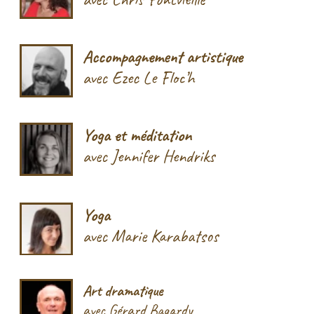
avec Valérie Huchet
Les activités de loisirs :
Les intervenants viennent du pays-Basque et
Sud-Landes, Bayonne, Biarritz, Anglet, pour
donner des ateliers d’arts du spectacle : théâtre,
improvisation, cirque, danse, clown, chant… Mais
aussi des activités associés comme le yoga, le
Pilates… Stages et formations ponctuels et cours
et ateliers réguliers, dans une ambiance
sympathique et chaleureuse. Recherche en
développement personnel, loisirs créatifs,
entrainement, séminaires,...
Pour la participation aux frais d’entretien du
lieu et la possibilité d’utiliser les outils de
communication et de réservation, le tarif pour les
ateliers hebdomadaires est de 15€/h. Pour les
réservations ponctuelles le week-end, le tarif est de
25€/h et 150€ la journée complète. Pour les